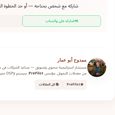
شاركه مع شخص يحتاجه — أو خد الخطوة الجاية مع t
📲
شارك على واتساب
ممدوح أبو عمار
مستشار استراتيجية محتوى وتسويق — يساعد الشركات في بناء أ
من معدلات التحويل. مؤسس
PrePilot
: سيستم DSPy مترمج Claude-first للتخطيط الإعلامي.
🌐 PrePilot
📚 كل المقالات