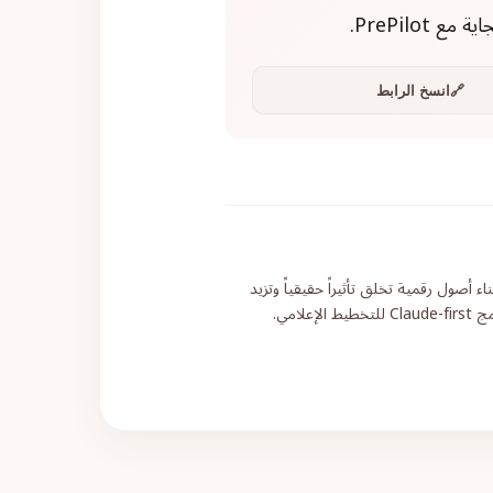
PrePilo.
🔗
انسخ الرابط
صول رقمية تخلق تأثيراً حقيقياً وتزيد