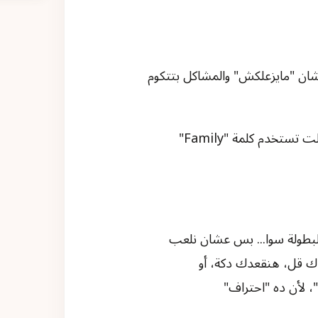
ش بيعرف يديك Feedback حقيقي عشان "مايزعلكش" والمشاكل بتتكوم
💡 البديل الصحي؟ الشركات المحترفة (زي Netflix مثلًا) بطلت تستخدم كلمة "Family"
بطولة سوا... بس عشان نلعب
اك قل، هنقعدك دكة، أو
 لأن ده "احتراف"