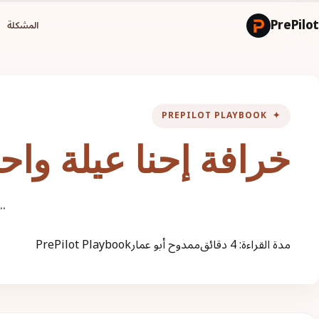
PrePilot
المشكلة
✦ PREPILOT PLAYBOOK
خرافة إحنا عيلة واح
..
مدة القراءة: 4 دقائق
ممدوح أبو عمار
PrePilot Playbook