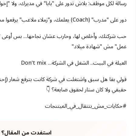
رسالة لكل موظف: بلاش تدور على "بابا" في مديرك، ولا "إخوا
دور على "مدرب" (Coach) يعلمك، و"زملاء ملاعب" يرفعوا مستواك
حب شركتك، وأخلص لها، وحارب عشان نجاحها... بس أوعى ت
عمل" مش "شهادة ميلاد"
العيلة في البيت.. الشغل في الشركة... Don't mix
قولي بقا هل سبق واشتغلت في شركة كانت بترفع شعار (إحنا 
حقيقي ولا كان ستار لحقوق ضايعة؟ 👇
#حكايات_مش_بتتقال_في_الميتنجات
استفدت من المقال؟