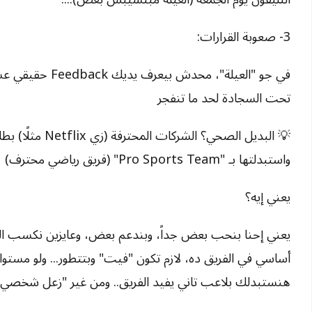
3- صعوبة القرارات:
في جو "العيلة"، محد
تحت السجادة لحد ما تنفجر
واستبدلتها بـ "Pro Sports Team" (فريق رياضي محترف)
يعني إيه؟
يعني إحنا بنحب بعض جداً، وبندعم بعض، وعايزين نكسب ال
أساسي في الفريق ده، لازم تكون "فيت" وبتتطور... ولو مستو
هنستبدلك بلاعب تاني يفيد الفريق.. ومن غير "زعل شخصي"،