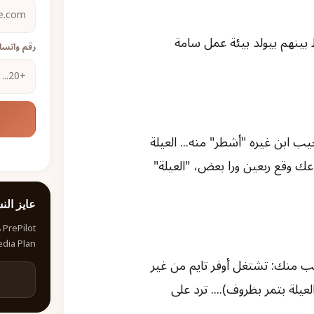
 بينهم بيولد بيئة عمل سامة
رقم واتس
 ابن غيره "أشطر" منه... العيلة
شروط... إنما في الشركة؟ لو الـ Performance بتاعك وقع ربعين ورا بعض، "العيلة"
عايز الن
Media Plan كاملة في 30 
طلب منك: تشتغل أوفر تايم من غير
لة بتمر بظروف).... ترد على