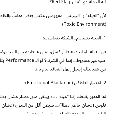
ليه الجملة دي تعتبر Red Flag؟
لأن "العيلة" و "البيزنس" مفهومين عكس بعض تماماً، والخلط
(Toxic Environment)
1- العيلة بتسامح.. الشركة بتحاسب:
في العيلة، لو ابنك غلط أو كسل، مش هتطرده من البيت وتجيب
حب غير م
دي هتبعتلك إيميل إنهاء التعاقد بدم بارد
2- الابتزاز العاطفي (Emotional Blackmail):
لما المدير يقنعك إننا "عيلة"، ده بيبقى مبرر ممتاز عشان ي
فلوس (عشان خاطر العيلة).... تقبض أقل من السوق (عشان العي
التليفون يوم الجمعة (العيلة مبتسيبش بعض)....