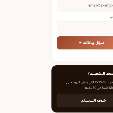
اب
سجّل بياناتك ✦
سخة التشغيلية؟
PrePilot هو الـ system اللي يحوّل البريف إلى
دقيقة.
شوف السيستم ←