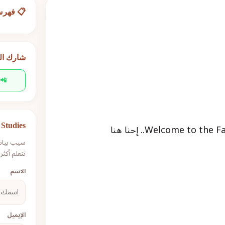
📋 فهرس
شارك ال
📲
أول ما تدخل إنترفيو، والـ HR يقولك بابتسامة عريضة: "Welcome to the Family.. إحنا هنا
Studies
سيب بيانا
تتعلم أكثر.
الاسم
الإيميل